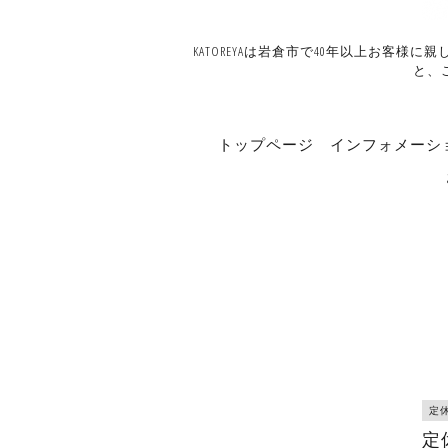
KATOREYAは岩倉市で40年以上お
と、
トップページ
インフォメーシ
定
定